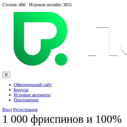
Столов:
466
Игроков онлайн:
3831
Pokerdom
☰
Официальный сайт
Бонусы
Игровые автоматы
Приложение
Вход
Регистрация
1 000 фриспинов и 100%