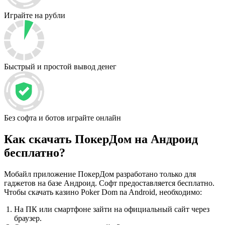
Играйте на рубли
Быстрый и простой вывод денег
Без софта и ботов играйте онлайн
Как скачать ПокерДом на Андроид
бесплатно?
Мобайл приложение ПокерДом разработано только для
гаджетов на базе Андроид. Софт предоставляется бесплатно.
Чтобы скачать казино Poker Dom na Android, необходимо:
На ПК или смартфоне зайти на официальный сайт через
браузер.