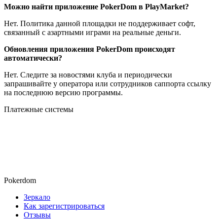
Можно найти приложение PokerDom в PlayMarket?
Нет. Политика данной площадки не поддерживает софт,
связанный с азартными играми на реальные деньги.
Обновления приложения PokerDom происходят
автоматически?
Нет. Следите за новостями клуба и периодически
запрашивайте у оператора или сотрудников саппорта ссылку
на последнюю версию программы.
Платежные системы
Pokerdom
Зеркало
Как зарегистрироваться
Отзывы