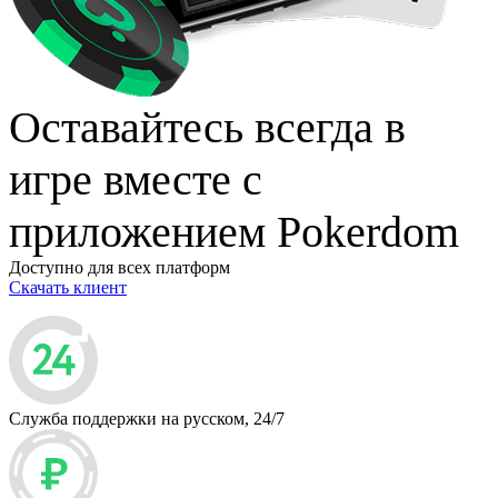
Оставайтесь всегда в
игре вместе с
приложением Pokerdom
Доступно для всех платформ
Скачать клиент
Служба поддержки на русском, 24/7