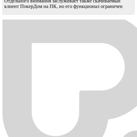
Отдельного внимания заслуживает также скачиваемый
клиент ПокерДом на ПК, но его функционал ограничен