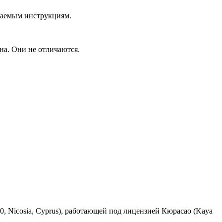
агаемым инструкциям.
на. Они не отличаются.
60, Nicosia, Cyprus), работающей под лицензией Кюрасао (Kaya