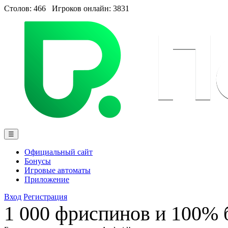
Столов:
466
Игроков онлайн:
3831
Pokerdom
☰
Официальный сайт
Бонусы
Игровые автоматы
Приложение
Вход
Регистрация
1 000 фриспинов и 100%