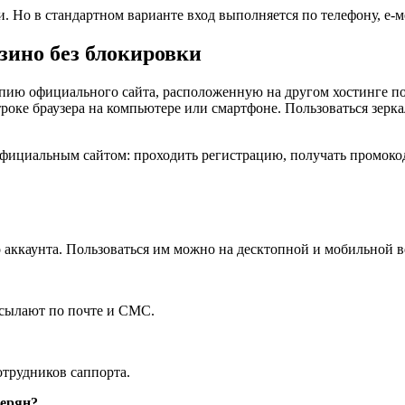
. Но в стандартном варианте вход выполняется по телефону, е-м
азино без блокировки
пию официального сайта, расположенную на другом хостинге по
троке браузера на компьютере или смартфоне. Пользоваться зерк
 официальным сайтом: проходить регистрацию, получать промокод
 аккаунта. Пользоваться им можно на десктопной и мобильной в
ссылают по почте и СМС.
отрудников саппорта.
терян?