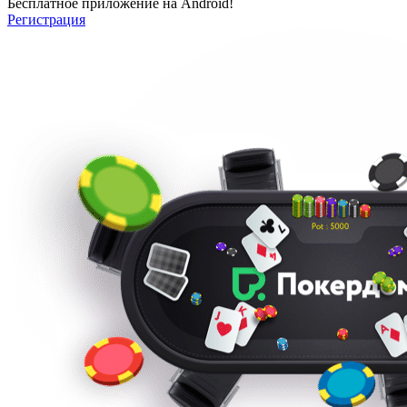
Бесплатное приложение на Android!
Регистрация