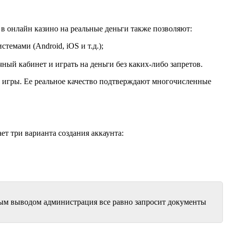
в онлайн казино на реальные деньги также позволяют:
емами (Android, iOS и т.д.);
ный кабинет и играть на деньги без каких-либо запретов.
я игры. Ее реальное качество подтверждают многочисленные
т три варианта создания аккаунта:
вым выводом администрация все равно запросит документы