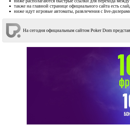
ниже располагаются быстрые ссылки для перехода между
также на главной странице официального сайта есть сл
ниже идут игровые автоматы, развлечения с live-дилерам
На сегодня официальным сайтом Poker Dom представл