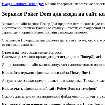
Вход в кабинет ПокерДом
можно совершить через те же соцсети
Зеркало Poker Dom для входа на сайт к
Зеркало онлайн казино ПокерДом представляет абсолютную ко
Достаточно найти актуальную ссылку и ввести ее в адресной с
стран, где игорный бизнес онлайн запрещен законом.
С зеркалом ПокерДома вы сможете делать все то же, что с его
реальными деньгами.
Ответы на часто задаваемые вопросы
Сколько раз можно проходить регистрацию в ПокерДоме?
Лицензионное онлайн казино допускает наличие только одного
Как найти зеркало официального сайта Покер Дом?
Актуальные ссылки предоставляет техподдержка. Также их ра
Как скачать официальный сайт Poker Dom на телефон?
Ссылку для загрузки установочного файла можно получить у с
Что делать, если пароль от личного кабинета в ПокерДом у