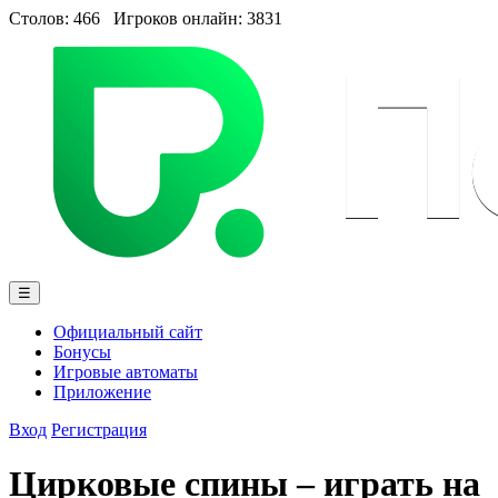
Столов:
466
Игроков онлайн:
3831
Pokerdom
☰
Официальный сайт
Бонусы
Игровые автоматы
Приложение
Вход
Регистрация
Цирковые спины – играть на