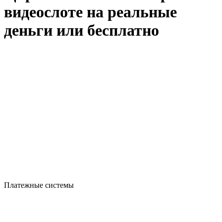
видеослоте на реальные
деньги или бесплатно
Платежные системы