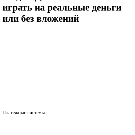
играть на реальные деньги
или без вложений
Платежные системы