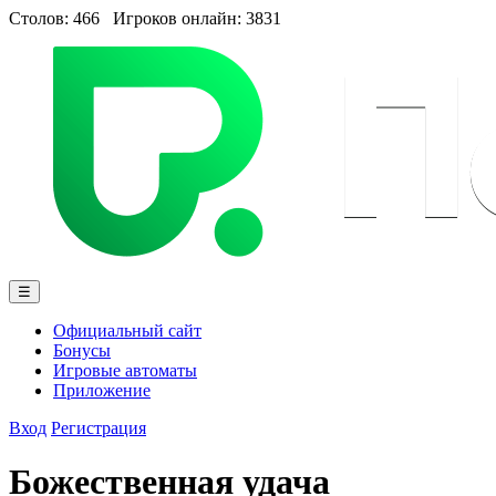
Столов:
466
Игроков онлайн:
3831
Pokerdom
☰
Официальный сайт
Бонусы
Игровые автоматы
Приложение
Вход
Регистрация
Божественная удача